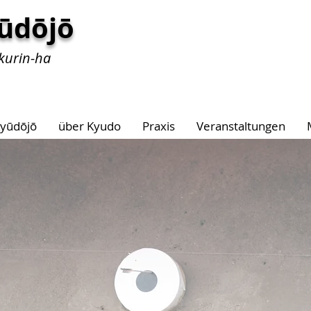
ūdōjō
kurin-ha
yūdōjō
über Kyudo
Praxis
Veranstaltungen