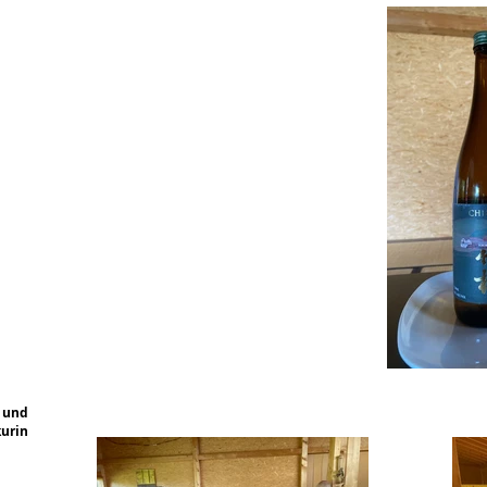
t und
urin