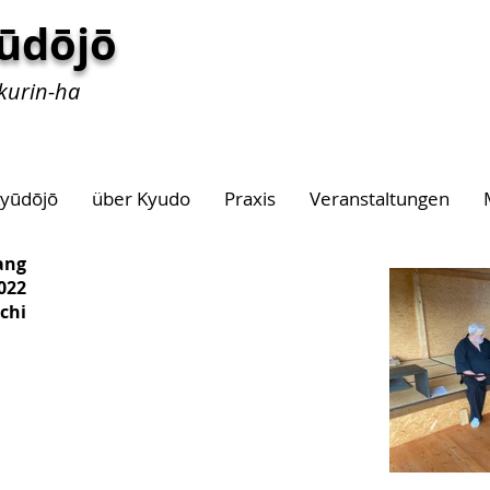
ūdōjō
kurin-ha
yūdōjō
über Kyudo
Praxis
Veranstaltungen
ang
2022
chi