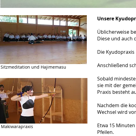
Unsere Kyudopr
Üblicherweise be
Diese und auch de
Die Kyudopraxis 
Anschließend sch
Sitzmeditation und Hajimemasu
Sobald mindesten
sie mit der geme
Praxis besteht au
Nachdem die koord
Wechsel wird von
Etwa 15 Minuten 
Makiwarapraxis
Pfeilen.