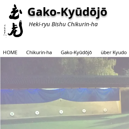
Gako-Kyūdōjō
Heki-ryu Bishu Chikurin-ha
HOME
Chikurin-ha
Gako-Kyūdōjō
über Kyudo