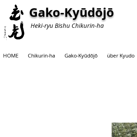
Gako-Kyūdōjō
Heki-ryu Bishu Chikurin-ha
HOME
Chikurin-ha
Gako-Kyūdōjō
über Kyudo