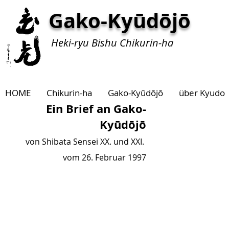
Gako-Kyūdōjō
Heki-ryu Bishu Chikurin-ha
HOME
Chikurin-ha
Gako-Kyūdōjō
über Kyudo
Ein Brief an Gako-
Kyūdōjō
von Shibata Sensei XX. und XXI.
vom 26. Februar 1997