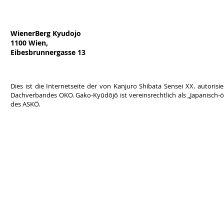
WienerBerg Kyudojo
1100 Wien,
Eibesbrunnergasse 13
Dies ist die Internetseite der von Kanjuro Shibata Sensei XX. autor
Dachverbandes OKO. Gako-Kyūdōjō ist vereinsrechtlich als „Japanisch-ös
des ASKÖ.